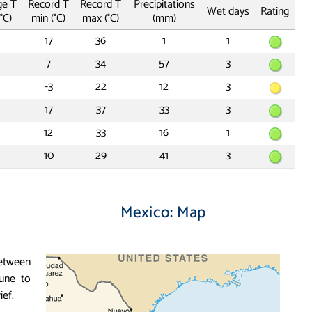
ge T
Record T
Record T
Precipitations
Wet days
Rating
°C)
min (°C)
max (°C)
(mm)
17
36
1
1
7
34
57
3
-3
22
12
3
17
37
33
3
12
33
16
1
10
29
41
3
Mexico: Map
between
une to
ief.