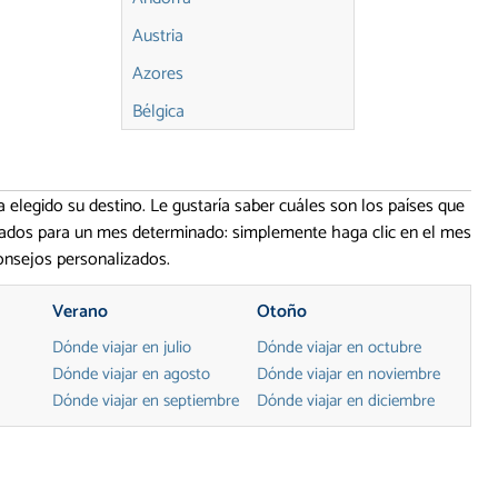
Austria
Azores
Bélgica
Bielorrusia
Bosnia
 elegido su destino. Le gustaría saber cuáles son los países que
Bulgaria
dados para un mes determinado: simplemente haga clic en el mes
consejos personalizados.
Chipre
Creta
Verano
Otoño
Croacia
Dónde viajar en julio
Dónde viajar en octubre
Dónde viajar en agosto
Dónde viajar en noviembre
Dinamarca
Dónde viajar en septiembre
Dónde viajar en diciembre
Escocia
Eslovaquia
Eslovenia