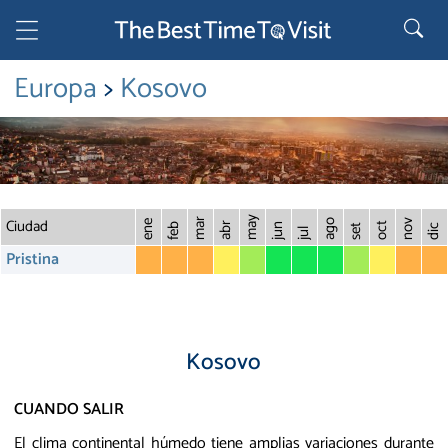
Europa
>
Kosovo
Ciudad
may
mar
o
ago
nov
ene
abr
oct
feb
jun
set
dic
jul
Pristina
Kosovo
CUANDO SALIR
El clima continental húmedo tiene amplias variaciones durante