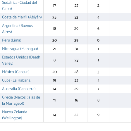
Sudáfrica (Ciudad del
17
27
2
Cabo)
Costa de Marfil (Abiyán)
25
33
4
Argentina (Buenos
18
29
6
Aires)
Perú (Lima)
20
29
0
Nicaragua (Managua)
21
31
1
Estados Unidos (Death
8
23
1
Valley)
México (Cancun)
20
28
3
Cuba (La Habana)
19
27
4
Australia (Canberra)
14
29
7
Grecia (Naxos (islas de
11
16
8
la Mar Egeo))
Nueva Zelanda
14
22
9
(Wellington)