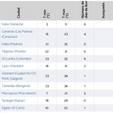
días de lluvia
Número de
busqueda:
Ciudad
T max
T min
(°C)
(°C)
Italia (Venecia)
3
9
6
Canarias (Las Palmas
15
23
4
(Canarias))
India (Madrás)
21
32
0
Filipinas (Manila)
22
31
6
Sri Lanka (Colombo)
23
32
6
Laos (Vientián)
18
31
2
Vietnam (Ciudad Ho Chi
23
34
1
Minh (Saigon))
Tailandia (Bangkok)
23
34
1
Marruecos (Marrakech)
7
21
5
Senegal (Dakar)
18
28
0
Egipto (El Cairo)
10
22
1