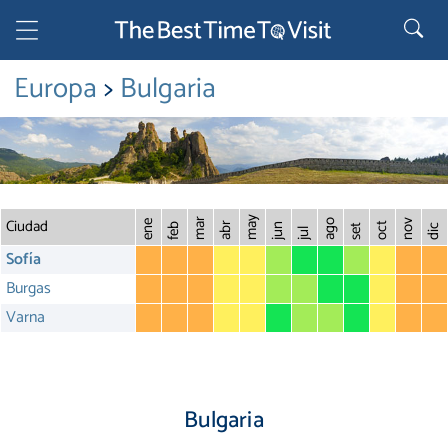
Europa
>
Bulgaria
Ciudad
may
mar
o
ago
nov
ene
abr
oct
feb
jun
set
dic
jul
Sofía
Burgas
Varna
Bulgaria