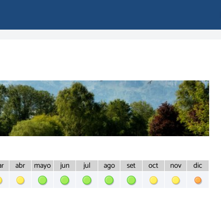
r
abr
may
o
jun
jul
ago
set
oct
nov
dic