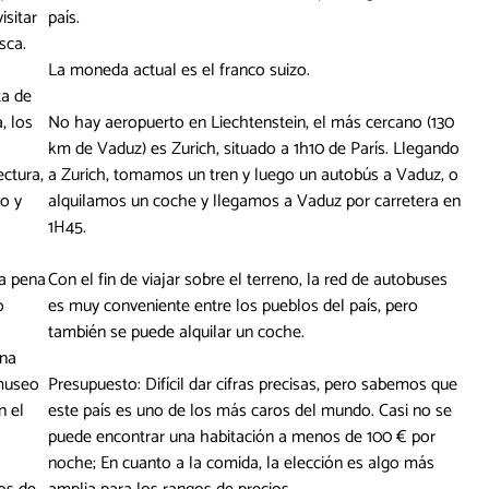
isitar
país.
sca.
La moneda actual es el franco suizo.
ta de
, los
No hay aeropuerto en Liechtenstein, el más cercano (130
km de Vaduz) es Zurich, situado a 1h10 de París. Llegando
ctura,
a Zurich, tomamos un tren y luego un autobús a Vaduz, o
o y
alquilamos un coche y llegamos a Vaduz por carretera en
1H45.
la pena
Con el fin de viajar sobre el terreno, la red de autobuses
o
es muy conveniente entre los pueblos del país, pero
también se puede alquilar un coche.
una
 museo
Presupuesto: Difícil dar cifras precisas, pero sabemos que
n el
este país es uno de los más caros del mundo. Casi no se
puede encontrar una habitación a menos de 100 € por
noche; En cuanto a la comida, la elección es algo más