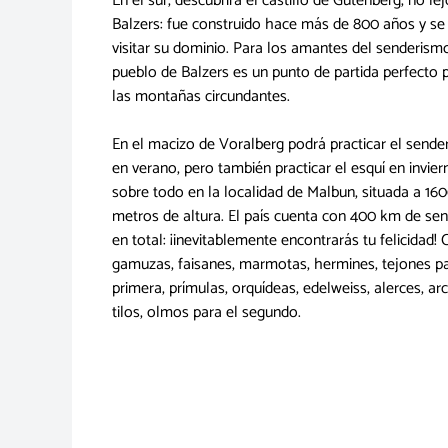
En el sur, descubrirá el castillo de Gutenberg, no le
Balzers: fue construido hace más de 800 años y se
visitar su dominio. Para los amantes del senderismo
pueblo de Balzers es un punto de partida perfecto 
las montañas circundantes.
En el macizo de Voralberg podrá practicar el send
en verano, pero también practicar el esquí en invier
sobre todo en la localidad de Malbun, situada a 16
metros de altura. El país cuenta con 400 km de se
en total: ¡inevitablemente encontrarás tu felicidad! 
gamuzas, faisanes, marmotas, hermines, tejones pa
primera, prímulas, orquídeas, edelweiss, alerces, arc
tilos, olmos para el segundo.