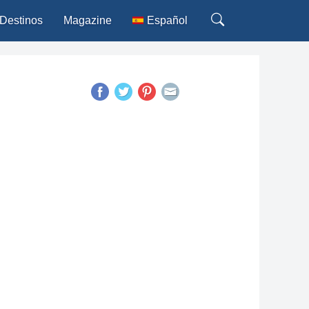
Destinos
Magazine
Español
Deutsch
English
Français
Italiano
Português