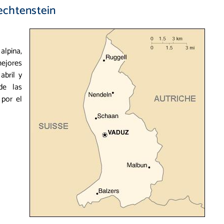
echtenstein
alpina,
mejores
abril y
de las
 por el