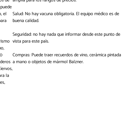
jos de
amplia para los rangos de precios.
 puede
, el
Salud: No hay vacuna obligatoria. El equipo médico es de
para
buena calidad.
Seguridad: no hay nada que informar desde este punto de
erismo
vista para este país.
no,
00
Compras: Puede traer recuerdos de vino, cerámica pintada
nderos
a mano o objetos de mármol Balzner.
Ciervos,
ra la
es,