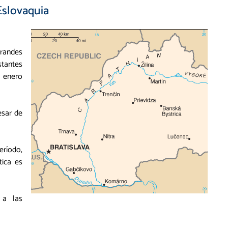
Eslovaquia
randes
tantes
e enero
esar de
eríodo,
tica es
 a las