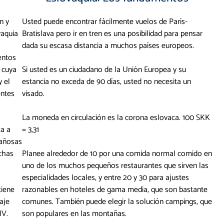
n y
Usted puede encontrar fácilmente vuelos de París-
vaquia
Bratislava pero ir en tren es una posibilidad para pensar
dada su escasa distancia a muchos países europeos.
entos
l cuya
Si usted es un ciudadano de la Unión Europea y su
 el
estancia no exceda de 90 días, usted no necesita un
entes
visado.
La moneda en circulación es la corona eslovaca. 100 SKK
ta a
= 3,31
tañosas
chas
Planee alrededor de 10 por una comida normal comido en
uno de los muchos pequeños restaurantes que sirven las
especialidades locales, y entre 20 y 30 para ajustes
tiene
razonables en hoteles de gama media, que son bastante
aje
comunes. También puede elegir la solución campings, que
IV.
son populares en las montañas.