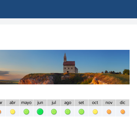
r
abr
may
o
jun
jul
ago
set
oct
nov
dic