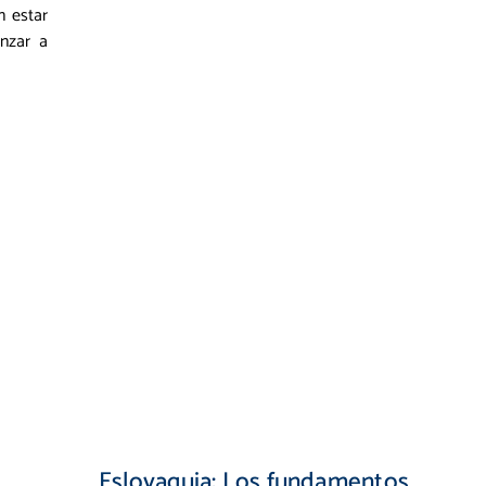
n estar
nzar a
Eslovaquia: Los fundamentos