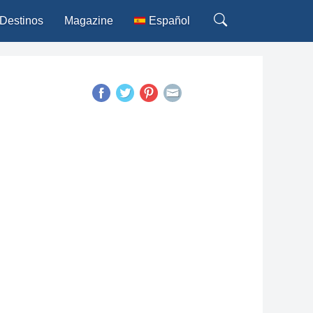
Destinos
Magazine
Español
Deutsch
English
Français
Italiano
Português