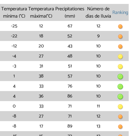
Temperatura
Temperatura
Precipitationes
Número de
Ranking
mínima (°C)
máxima(°C)
(mm)
días de lluvia
-25
12
67
12
-22
18
52
9
-12
20
43
10
-4
27
48
10
-3
31
51
10
1
38
57
10
4
33
76
10
4
36
86
10
0
33
71
11
-8
27
71
12
-8
17
89
13