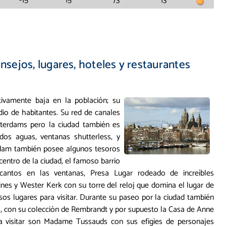
-15
15
73
13
ejos, lugares, hoteles y restaurantes
tivamente baja en la población; su
io de habitantes. Su red de canales
sterdams pero la ciudad también es
dos aguas, ventanas shutterless, y
dam también posee algunos tesoros
 centro de la ciudad, el famoso barrio
cantos en las ventanas, Presa Lugar rodeado de increíbles
es y Wester Kerk con su torre del reloj que domina el lugar de
os lugares para visitar. Durante su paseo por la ciudad también
s, con su colección de Rembrandt y por supuesto la Casa de Anne
a visitar son Madame Tussauds con sus efigies de personajes