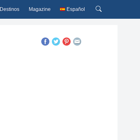
Destinos
Magazine
Español
Deutsch
English
Français
Italiano
Português