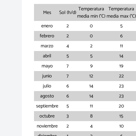
Temperatura
Temperatura
Mes
Sol (h/d)
media min (°C)
media max (°C)
enero
2
0
5
febrero
2
0
6
marzo
4
2
11
abril
5
5
14
mayo
7
9
19
junio
7
12
22
julio
6
14
23
agosto
6
14
23
septiembre
5
11
20
octubre
3
8
15
noviembre
2
4
10