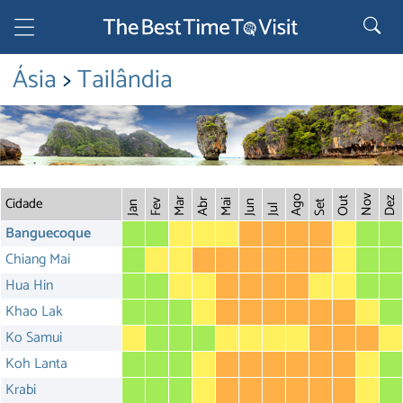
Ásia
>
Tailândia
Cidade
Nov
Ago
Out
Dez
Mar
Abr
Fev
Mai
Jun
Set
Jan
Jul
Banguecoque
Chiang Mai
Hua Hin
Khao Lak
Ko Samui
Koh Lanta
Krabi