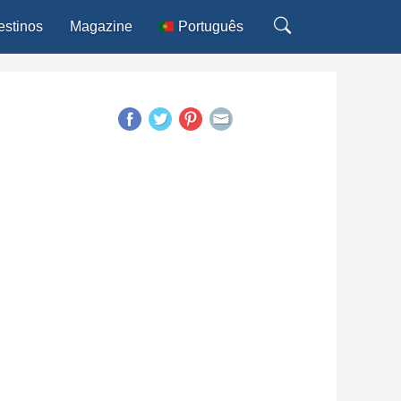
estinos
Magazine
Português
English
Español
Français
Italiano
Deutsch