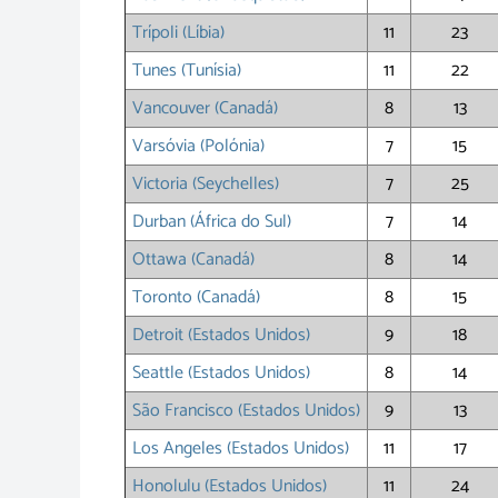
Trípoli (Líbia)
11
23
Tunes (Tunísia)
11
22
Vancouver (Canadá)
8
13
Varsóvia (Polónia)
7
15
Victoria (Seychelles)
7
25
Durban (África do Sul)
7
14
Ottawa (Canadá)
8
14
Toronto (Canadá)
8
15
Detroit (Estados Unidos)
9
18
Seattle (Estados Unidos)
8
14
São Francisco (Estados Unidos)
9
13
Los Angeles (Estados Unidos)
11
17
Honolulu (Estados Unidos)
11
24