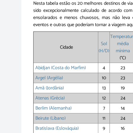
Nesta tabela estão os 20 melhores destinos de vi
sido excepcionalmente calculado de acordo com
ensolarados e menos chuvosos, mas não leva em c
eventos e outras que poderiam tornar a viagem aq
Temperatu
Sol
média
Cidade
(H/D)
mín
ima
(°C)
Abidjan (Costa do Marfim)
4
23
Argel (Argélia)
10
23
Amã (Jordânia)
13
19
Atenas (Grécia)
12
24
Berlim (Alemanha)
7
14
Beirute (Líbano)
11
24
Bratislava (Eslováquia)
9
16