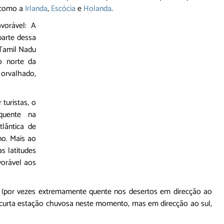
 como a
Irlanda
,
Escócia
e
Holanda
.
vorável: A
parte dessa
 Tamil Nadu
o norte da
a orvalhado,
turistas, o
quente na
lântica de
no. Mais ao
s latitudes
vorável aos
o (por vezes extremamente quente nos desertos em direcção ao
 curta estação chuvosa neste momento, mas em direcção ao sul,