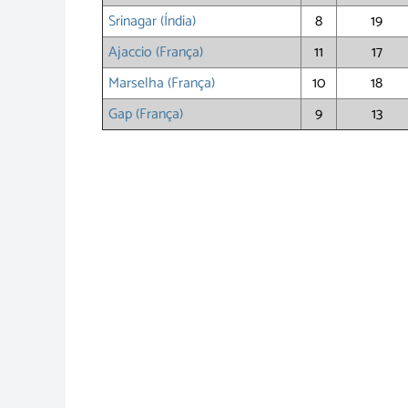
Srinagar (Índia)
8
19
Ajaccio (França)
11
17
Marselha (França)
10
18
Gap (França)
9
13