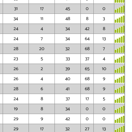
31
17
45
0
0
34
11
48
8
3
24
4
34
42
8
24
7
34
64
13
28
20
32
68
7
23
5
33
37
4
26
2
39
65
10
26
4
40
68
9
28
6
41
68
9
24
8
37
17
5
19
8
34
0
0
29
9
42
0
0
29
17
32
27
13