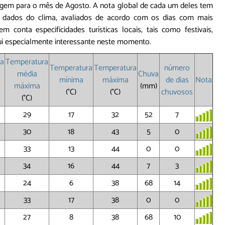
agem para o mês de Agosto. A nota global de cada um deles tem
 dados do clima, avaliados de acordo com os dias com mais
onta especificidades turísticas locais, tais como festivais,
ui especialmente interessante neste momento.
ra
Temperatura
Temperatura
Temperatura
número
média
Chuva
mínima
máxima
de dias
Nota
máx
ima
(mm)
(°C)
(°C)
chuvosos
(°C)
29
17
32
52
7
30
18
43
5
0
33
13
44
0
0
34
16
44
7
3
24
6
38
68
14
33
17
38
0
0
27
8
38
68
10