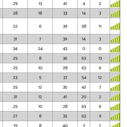
29
13
41
4
2
28
18
33
14
3
22
6
39
58
11
31
7
39
14
3
34
24
43
0
0
25
8
36
63
13
25
10
28
63
6
23
5
37
54
12
25
12
35
42
7
31
12
41
20
2
25
10
28
63
6
27
8
35
63
9
33
8
40
3
1