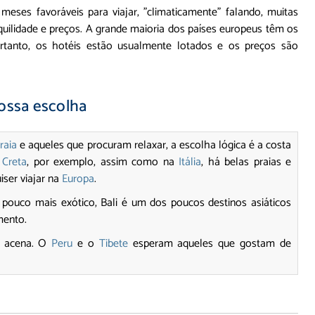
eses favoráveis para viajar, "climaticamente" falando, muitas
quilidade e preços. A grande maioria dos países europeus têm os
portanto, os hotéis estão usualmente lotados e os preços são
ossa escolha
raia
e aqueles que procuram relaxar, a escolha lógica é a costa
m
Creta
, por exemplo, assim como na
Itália
, há belas praias e
iser viajar na
Europa
.
pouco mais exótico, Bali é um dos poucos destinos asiáticos
mento.
 acena. O
Peru
e o
Tibete
esperam aqueles que gostam de