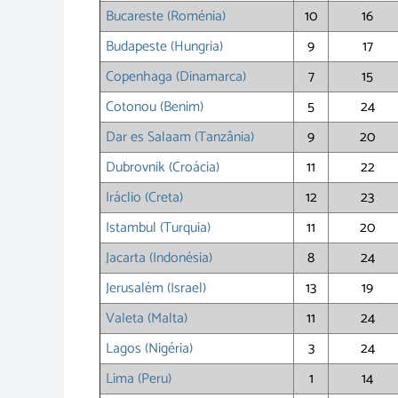
Bucareste (Roménia)
10
16
Budapeste (Hungria)
9
17
Copenhaga (Dinamarca)
7
15
Cotonou (Benim)
5
24
Dar es Salaam (Tanzânia)
9
20
Dubrovnik (Croácia)
11
22
Iráclio (Creta)
12
23
Istambul (Turquia)
11
20
Jacarta (Indonésia)
8
24
Jerusalém (Israel)
13
19
Valeta (Malta)
11
24
Lagos (Nigéria)
3
24
Lima (Peru)
1
14