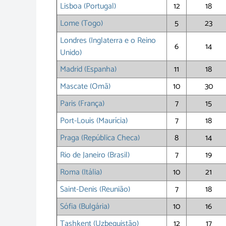
Lisboa (Portugal)
12
18
Lome (Togo)
5
23
Londres (Inglaterra e o Reino
6
14
Unido)
Madrid (Espanha)
11
18
Mascate (Omã)
10
30
Paris (França)
7
15
Port-Louis (Maurícia)
7
18
Praga (República Checa)
8
14
Rio de Janeiro (Brasil)
7
19
Roma (Itália)
10
21
Saint-Denis (Reunião)
7
18
Sófia (Bulgária)
10
16
Tashkent (Uzbequistão)
12
17