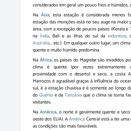
considerados em geral um pouco frios e húmidos,
Na
Ásia
, esta estação é considerada menos fa
estação das monções está no seu auge na maior 
área, com a excepção de poucos países (Kerala e
na
Índia
, Bali e as ilhas do sul da
Indonésia
, 
Austrália
... etc.). Em qualquer outro lugar, um clim
quente e muito húmido predomina.
Na
África
, os países do Magrebe são invadidos por 
clima é quente (por vezes extremamente 
proximidade com o deserto) e seco, a costa At
Marrocos é agradável graças à influência do ocea
sul, é a estação chuvosa e é somente ao longo da
do
Quénia
e da
Tanzânia
que o clima se torna fa
visitantes.
Na
América
, o norte é geralmente quente e sec
oeste dos EUA). A
América
Central está a ter uma
as condições são mais favoráveis.