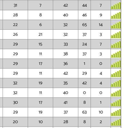
31
7
42
44
7
28
8
40
46
9
22
6
32
65
14
26
21
32
37
3
29
15
33
24
7
29
11
38
37
3
29
17
36
1
0
29
11
42
29
4
32
19
35
42
4
32
11
40
0
0
30
17
41
8
1
29
19
37
63
10
20
10
28
8
2