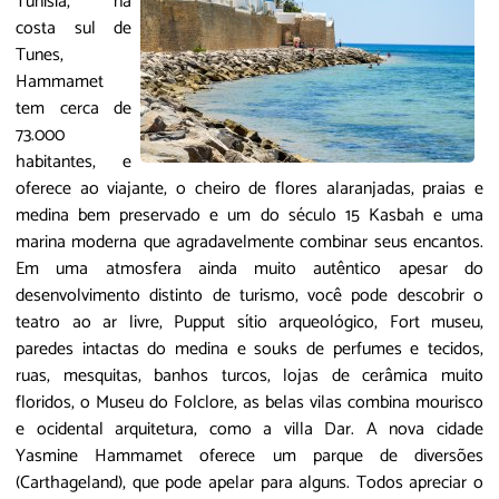
Tunísia, na
costa sul de
Tunes,
Hammamet
tem cerca de
73.000
habitantes, e
oferece ao viajante, o cheiro de flores alaranjadas, praias e
medina bem preservado e um do século 15 Kasbah e uma
marina moderna que agradavelmente combinar seus encantos.
Em uma atmosfera ainda muito autêntico apesar do
desenvolvimento distinto de turismo, você pode descobrir o
teatro ao ar livre, Pupput sítio arqueológico, Fort museu,
paredes intactas do medina e souks de perfumes e tecidos,
ruas, mesquitas, banhos turcos, lojas de cerâmica muito
floridos, o Museu do Folclore, as belas vilas combina mourisco
e ocidental arquitetura, como a villa Dar. A nova cidade
Yasmine Hammamet oferece um parque de diversões
(Carthageland), que pode apelar para alguns. Todos apreciar o