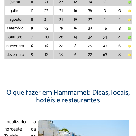
junho
11
21
27
12
34
12
1
julho
12
23
31
16
36
0
0
agosto
11
24
31
19
37
1
1
setembro
9
23
29
16
38
25
3
outubro
7
20
26
14
32
54
4
novembro
6
16
22
8
29
43
6
dezembro
5
12
18
6
22
63
8
O que fazer em Hammamet: Dicas, locais,
hotéis e restaurantes
Localizado a
nordeste da