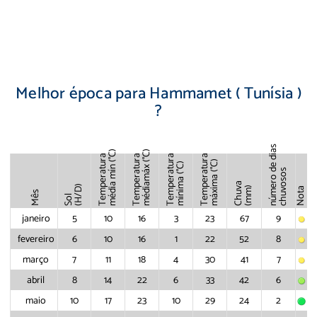
Melhor época para Hammamet ( Tunísia )
?
número de dias
(°C)
(°C)
Temperatura
Temperatura
Temperatura
Temperatura
(°C)
(°C)
mín
máx
chuvosos
máxima
mínima
média
Chuva
média
(H/D)
(mm)
Nota
Mês
Sol
janeiro
5
10
16
3
23
67
9
fevereiro
6
10
16
1
22
52
8
março
7
11
18
4
30
41
7
abril
8
14
22
6
33
42
6
maio
10
17
23
10
29
24
2