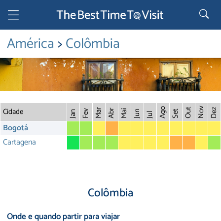
América
>
Colômbia
Cidade
Nov
Ago
Out
Dez
Mar
Abr
Fev
Mai
Jun
Set
Jan
Jul
Bogotá
Cartagena
Colômbia
Onde e quando partir para viajar