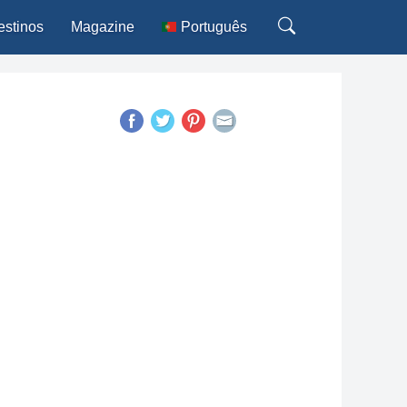
estinos
Magazine
Português
English
Español
Français
Italiano
Deutsch