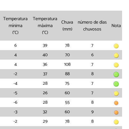
Temperatura
Temperatura
Chuva
número de dias
mínima
máxima
Nota
(mm)
chuvosos
(°C)
(°C)
6
39
78
7
4
40
70
6
4
36
108
7
-2
37
88
8
-4
28
75
7
-5
26
60
7
-6
28
55
8
-3
32
60
9
-2
29
78
8