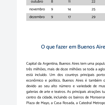
outubro
8
11
22
novembro
9
14
25
dezembro
9
17
29
O que fazer em Buenos Aires
Capital da Argentina, Buenos Aires tem uma popul
três milhões, mais de doze milhões se toda a ag
está incluído. Um dos countrys principais port
econômico e político, Buenos Aires é também o 
devido ao seu alto número e variedade de museu
galerias de arte e teatros. As principais atrações t
centro da cidade, incluindo os bairros de Monserr
Plaza de Mayo, a Casa Rosada, a Catedral Metropol