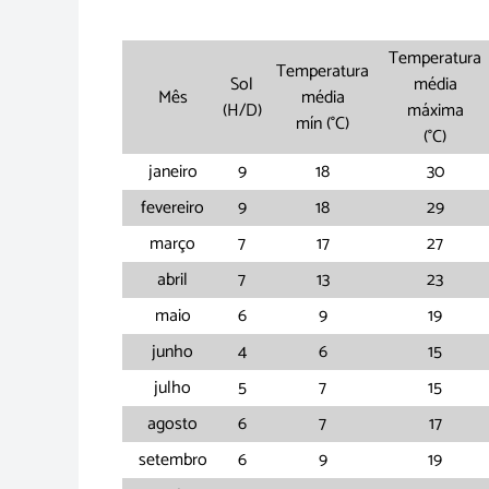
Temperatura
Temperatura
Sol
média
Mês
média
(H/D)
máx
ima
mín
(°C)
(°C)
janeiro
9
18
30
fevereiro
9
18
29
março
7
17
27
abril
7
13
23
maio
6
9
19
junho
4
6
15
julho
5
7
15
agosto
6
7
17
setembro
6
9
19