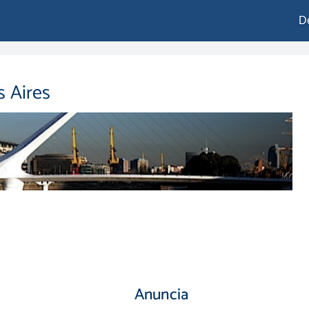
D
s Aires
Anuncia