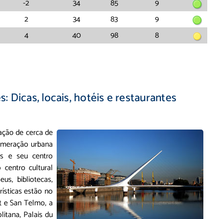
-2
34
85
9
2
34
83
9
4
40
98
8
: Dicas, locais, hotéis e restaurantes
ação de cerca de
lomeração urbana
os e seu centro
centro cultural
s, bibliotecas,
urísticas estão no
at e San Telmo, a
itana, Palais du