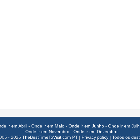
de ir em Abril
-
Onde ir em Maio
-
Onde ir em Junho
-
Onde ir em Julh
-
Onde ir em Novembro
-
Onde ir em Dezembro
005 - 2026
TheBestTimeToVisit.com PT
|
Privacy policy
|
Todos os dest