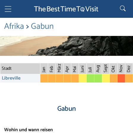
Afrika
>
Gabun
März
Sept
Stadt
Nov
Aug
Dez
Juni
Okt
Feb
Apr
Mai
Jan
Juli
Libreville
Gabun
Wohin und wann reisen