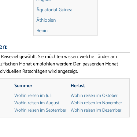
Äquatorial-Guinea
Äthiopien
Benin
Botsuana
en:
Burkina Faso
 Reiseziel gewählt. Sie möchten wissen, welche Länder am
Burundi
spezifischen Monat empfohlen werden: Den passenden Monat
dividuellen Ratschlägen wird angezeigt.
Demokratische Republik
Kongo
Sommer
Herbst
Dschibuti
Wohin reisen im Juli
Wohin reisen im Oktober
Elfenbeinküste
Wohin reisen im August
Wohin reisen im November
Wohin reisen im September
Wohin reisen im Dezember
Eritrea
Gabun
Gambia