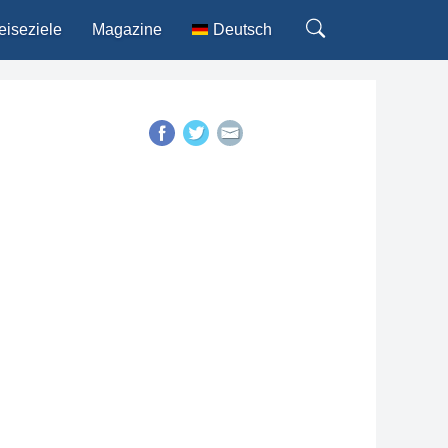
eiseziele
Magazine
Deutsch
English
Español
Français
Italiano
Português