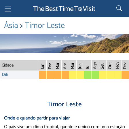
Ásia
>
Timor Leste
Cidade
Nov
Ago
Out
Dez
Mar
Abr
Fev
Mai
Jun
Set
Jan
Jul
Dili
Timor Leste
Onde e quando partir para viajar
O país vive um clima tropical, quente e úmido com uma estação