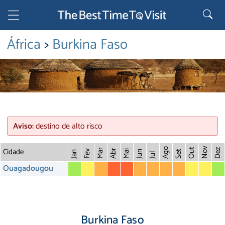
África
>
Burkina Faso
Aviso:
destino de alto risco
Cidade
Nov
Ago
Out
Dez
Mar
Abr
Fev
Mai
Jun
Set
Jan
Jul
Ouagadougou
Burkina Faso