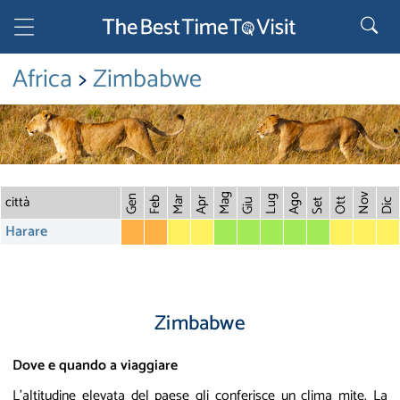
Africa
>
Zimbabwe
città
Mag
Nov
Ago
Gen
Lug
Mar
Feb
Apr
Ott
Giu
Set
Dic
Harare
Zimbabwe
Dove e quando a viaggiare
L'altitudine elevata del paese gli conferisce un clima mite. La