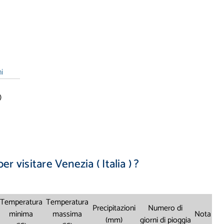
i
)
er visitare Venezia ( Italia ) ?
Temperatura
Temperatura
Precipitazioni
Numero di
minima
massima
Nota
(mm)
giorni di pioggia