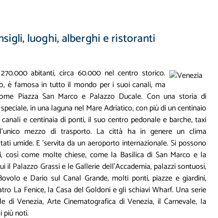
igli, luoghi, alberghi e ristoranti
 270.000 abitanti, circa 60.000 nel centro storico.
, è famosa in tutto il mondo per i suoi canali, ma
i come Piazza San Marco e Palazzo Ducale. Con una storia di
peciale, in una laguna nel Mare Adriatico, con più di un centinaio
canali e centinaia di ponti, il suo centro pedonale e barche, taxi
 l'unico mezzo di trasporto. La città ha in genere un clima
tati umide. E 'servita da un aeroporto internazionale. Si possono
i, così come molte chiese, come la Basilica di San Marco e la
ui il Palazzo Grassi e le Gallerie dell'Accademia, palazzi sontuosi,
ovolo e Dario sul Canal Grande, molti ponti, piazze e giardini,
atro La Fenice, la Casa del Goldoni e gli schiavi Wharf. Una serie
e di Venezia, Arte Cinematografica di Venezia, il Carnevale, la
 più noti.