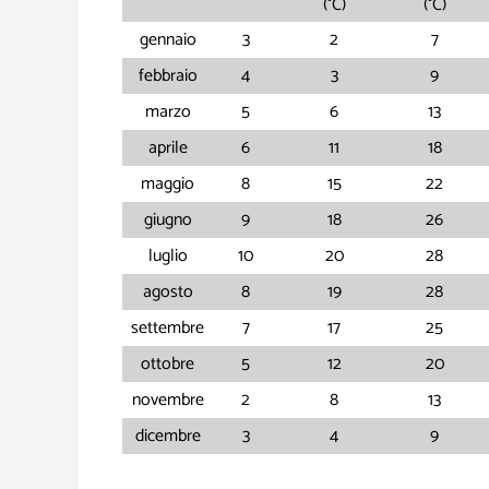
(°C)
(°C)
gennaio
3
2
7
febbraio
4
3
9
marzo
5
6
13
aprile
6
11
18
maggio
8
15
22
giugno
9
18
26
luglio
10
20
28
agosto
8
19
28
settembre
7
17
25
ottobre
5
12
20
novembre
2
8
13
dicembre
3
4
9