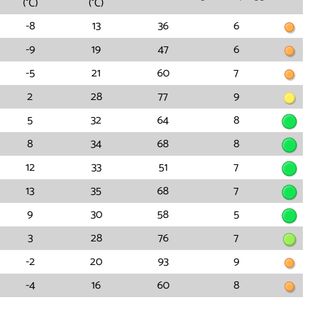
(°C)
(°C)
-8
13
36
6
-9
19
47
6
-5
21
60
7
2
28
77
9
5
32
64
8
8
34
68
8
12
33
51
7
13
35
68
7
9
30
58
5
3
28
76
7
-2
20
93
9
-4
16
60
8