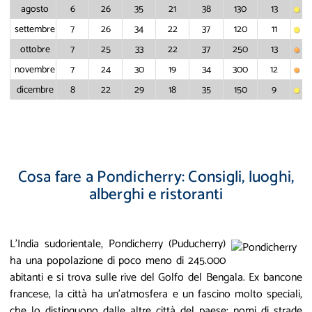
agosto
6
26
35
21
38
130
13
settembre
7
26
34
22
37
120
11
ottobre
7
25
33
22
37
250
13
novembre
7
24
30
19
34
300
12
dicembre
8
22
29
18
35
150
9
Cosa fare a Pondicherry: Consigli, luoghi,
alberghi e ristoranti
L'India sudorientale, Pondicherry (Puducherry)
ha una popolazione di poco meno di 245.000
abitanti e si trova sulle rive del Golfo del Bengala. Ex bancone
francese, la città ha un'atmosfera e un fascino molto speciali,
che lo distinguono dalle altre città del paese: nomi di strade