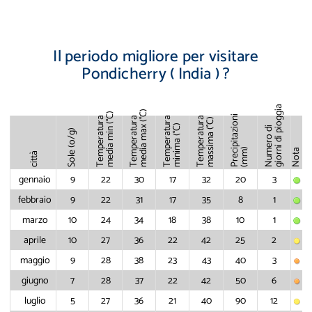
Il periodo migliore per visitare
Pondicherry ( India ) ?
giorni di pioggia
(°C)
(°C)
Precipitazioni
Temperatura
Temperatura
Temperatura
Temperatura
(°C)
(°C)
media max
Numero di
media min
Sole (o/g)
massima
minima
(mm)
Nota
città
gennaio
9
22
30
17
32
20
3
febbraio
9
22
31
17
35
8
1
marzo
10
24
34
18
38
10
1
aprile
10
27
36
22
42
25
2
maggio
9
28
38
23
43
40
3
giugno
7
28
37
22
42
50
6
luglio
5
27
36
21
40
90
12