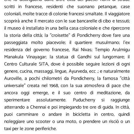
scritti in francese, residenti che suonano petanque, case
coloniali, molte tracce di colonie francesi smaltate. Il viaggiatore
scoprirà anche il mercato con le sue bancarelle di cibo e tessuti;
il museo è installato in una bella casa coloniale e che ripercorre
la storia della città; la "croisette" di Pondicherry dove fare una
passeggiata molto piacevole; il quartiere musulmano; l'ex
residenza del governo francese, Rai Nivas; Tempio Arulmigu
Manakula Vinayagar; la statua di Gandhi sul lungomare; il
Centro Culturale SITA, dove è possibile seguire lezioni di ogni
genere, cucina, massaggi, lingue, Ayurveda, ecc .; e naturalmente
Auroville, a pochi chilometri da Pondicherry, la famosa "città
universale" creata nel 1968, con la sua atmosfera di pace che
ancora oggi emerge, e il suo centro di meditazione, da
sperimentare assolutamente. Puducherry si raggiunge
atterrando a Chennai e poi impiegando tre ore di guida. In città,
puoi camminare o andare in bicicletta in centro, quindi
noleggiare uno scooter o una moto, o prendere un risciò o un
taxi per le zone periferiche.