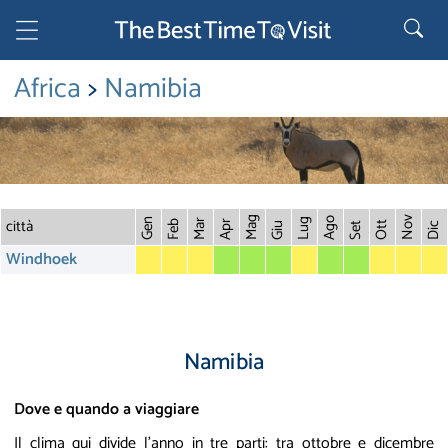
Africa
>
Namibia
città
Mag
Nov
Ago
Gen
Lug
Mar
Feb
Apr
Ott
Giu
Set
Dic
Windhoek
Namibia
Dove e quando a viaggiare
Il clima qui divide l'anno in tre parti: tra ottobre e dicembre