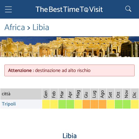
Africa
>
Libia
Attenzione :
destinazione ad alto rischio
città
Mag
Nov
Ago
Gen
Lug
Mar
Feb
Apr
Ott
Giu
Set
Dic
Tripoli
Libia