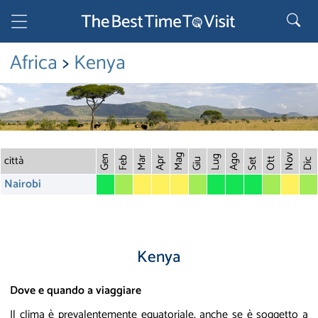
Africa
>
Kenya
città
Mag
Nov
Ago
Gen
Lug
Mar
Feb
Apr
Ott
Giu
Set
Dic
Nairobi
Kenya
Dove e quando a viaggiare
Il clima è prevalentemente equatoriale, anche se è soggetto a