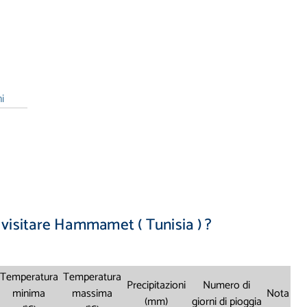
i
r visitare Hammamet ( Tunisia ) ?
Temperatura
Temperatura
Precipitazioni
Numero di
minima
massima
Nota
(mm)
giorni di pioggia