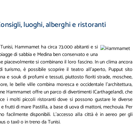
sigli, luoghi, alberghi e ristoranti
i Tunisi, Hammamet ha circa 73.000 abitanti e si
, spiagge di sabbia e Medina ben conservato e una
e piacevolmente si combinano il loro fascino. In un clima ancora
 turismo, è possibile scoprire il teatro all'aperto, Pupput sito
na e souk di profumi e tessuti, piuttosto fioriti strade, moschee,
e, le belle ville combina moresca e occidentale l'architettura,
ine Hammamet offre un parco di divertimenti (Carthageland), che
ce i molti piccoli ristoranti dove si possono gustare le diverse
e frutti di mare Pastilla, a base di uova di mattoni, mechouia. Per
ono facilmente disponibili. L'accesso alla città è in aereo per gli
us o taxi) o in treno da Tunisi.