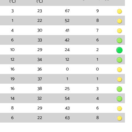
(°C)
(°C)
3
23
67
9
1
22
52
8
4
30
41
7
6
33
42
6
10
29
24
2
12
34
12
1
16
36
0
0
19
37
1
1
16
38
25
3
14
32
54
4
8
29
43
6
6
22
63
8