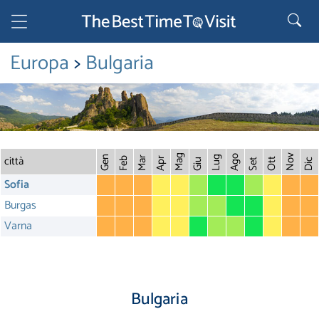
Europa
>
Bulgaria
città
Mag
Nov
Ago
Gen
Lug
Mar
Feb
Apr
Ott
Giu
Set
Dic
Sofia
Burgas
Varna
Bulgaria