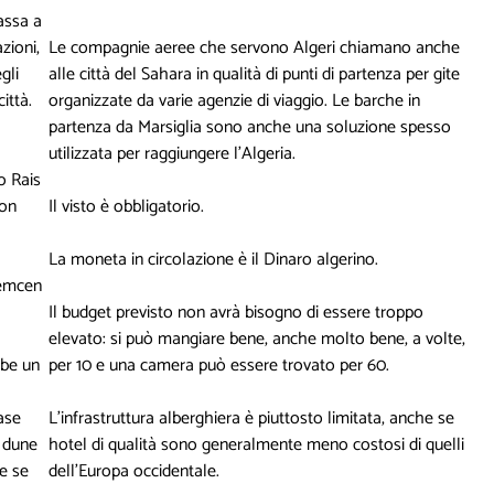
assa a
zioni,
Le compagnie aeree che servono Algeri chiamano anche
gli
alle città del Sahara in qualità di punti di partenza per gite
ittà.
organizzate da varie agenzie di viaggio. Le barche in
partenza da Marsiglia sono anche una soluzione spesso
utilizzata per raggiungere l'Algeria.
o Rais
non
Il visto è obbligatorio.
La moneta in circolazione è il Dinaro algerino.
lemcen
Il budget previsto non avrà bisogno di essere troppo
elevato: si può mangiare bene, anche molto bene, a volte,
bbe un
per 10 e una camera può essere trovato per 60.
ase
L'infrastruttura alberghiera è piuttosto limitata, anche se
e dune
hotel di qualità sono generalmente meno costosi di quelli
me se
dell'Europa occidentale.