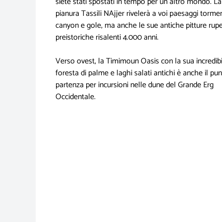
siete stati spostati in tempo per un altro mondo. La
pianura Tassili NAjjer rivelerà a voi paesaggi tormen
canyon e gole, ma anche le sue antiche pitture rupe
preistoriche risalenti 4.000 anni.
Verso ovest, la Timimoun Oasis con la sua incredibi
foresta di palme e laghi salati antichi è anche il pun
partenza per incursioni nelle dune del Grande Erg
Occidentale.