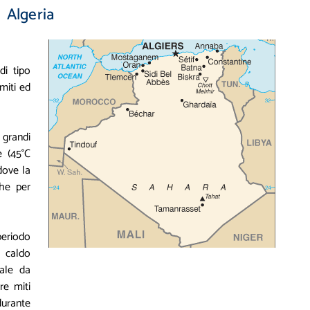
Algeria
di tipo
miti ed
grandi
e (45°C
dove la
che per
periodo
l caldo
eale da
re miti
durante