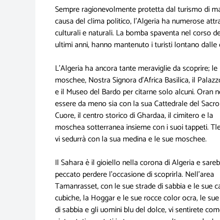
Sempre ragionevolmente protetta dal turismo di m
causa del clima politico, l'Algeria ha numerose attra
culturali e naturali. La bomba spaventa nel corso de
ultimi anni, hanno mantenuto i turisti lontano dalle c
L'Algeria ha ancora tante meraviglie da scoprire; le
moschee, Nostra Signora d'Africa Basilica, il Palazz
e il Museo del Bardo per citarne solo alcuni. Oran 
essere da meno sia con la sua Cattedrale del Sacro
Cuore, il centro storico di Ghardaa, il cimitero e la
moschea sotterranea insieme con i suoi tappeti. T
vi sedurrà con la sua medina e le sue moschee.
Il Sahara è il gioiello nella corona di Algeria e sare
peccato perdere l'occasione di scoprirla. Nell'area
Tamanrasset, con le sue strade di sabbia e le sue c
cubiche, la Hoggar e le sue rocce color ocra, le su
di sabbia e gli uomini blu del dolce, vi sentirete co