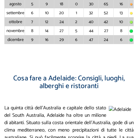
agosto
5
9
18
0
30
65
16
settembre
6
10
20
1
32
52
13
ottobre
7
12
24
2
40
42
10
novembre
8
14
27
5
44
27
8
dicembre
9
16
29
6
47
24
6
Cosa fare a Adelaide: Consigli, luoghi,
alberghi e ristoranti
La quinta città dell'Australia e capitale dello stato
del South Australia, Adelaide ha oltre un milione
di abitanti. Situato sulla costa orientale dell'Australia, gode di un
clima mediterraneo, con meno precipitazioni di tutte le città
australiane. Si può facilmente scoprire la città a piedi. La sua