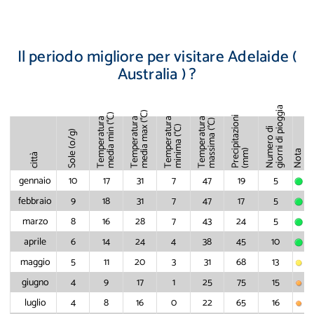
Il periodo migliore per visitare Adelaide (
Australia ) ?
giorni di pioggia
(°C)
(°C)
Precipitazioni
Temperatura
Temperatura
Temperatura
Temperatura
(°C)
(°C)
media max
Numero di
media min
Sole (o/g)
massima
minima
(mm)
Nota
città
gennaio
10
17
31
7
47
19
5
febbraio
9
18
31
7
47
17
5
marzo
8
16
28
7
43
24
5
aprile
6
14
24
4
38
45
10
maggio
5
11
20
3
31
68
13
giugno
4
9
17
1
25
75
15
luglio
4
8
16
0
22
65
16