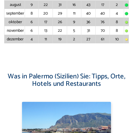
august
9
22
31
16
43
17
2
september
8
20
29
11
40
40
4
oktober
6
17
26
9
36
76
8
november
6
13
22
5
31
70
8
dezember
4
11
19
2
27
61
10
Was in Palermo (Sizilien) Sie: Tipps, Orte,
Hotels und Restaurants