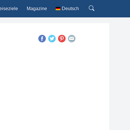
eiseziele
Magazine
Deutsch
English
Español
Français
Italiano
Português