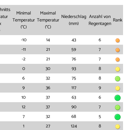
hnitts
Minimal
Maximal
atur
Niederschlag
Anzahl von
Temperatur
Temperatur
Rank
x
(mm)
Regentagen
(°C)
(°C)
)
-10
14
43
6
-11
21
59
7
-2
21
76
7
0
30
93
8
6
32
75
8
9
36
117
9
10
37
63
6
12
37
90
7
7
32
68
5
1
27
124
8