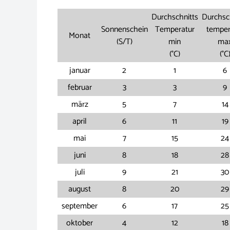
Durchschnitts
Durchsc
Sonnenschein
Temperatur
temper
Monat
(S/T)
min
ma
(°C)
(°C
januar
2
1
6
februar
3
3
9
märz
5
7
14
april
6
11
19
mai
7
15
24
juni
8
18
28
juli
9
21
30
august
8
20
29
september
6
17
25
oktober
4
12
18