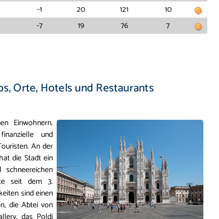
-1
20
121
10
-7
19
76
7
ps, Orte, Hotels und Restaurants
onen Einwohnern.
inanzielle und
ouristen. An der
at die Stadt ein
 schneereichen
te seit dem 3.
keiten sind einen
n, die Abtei von
llery, das Poldi