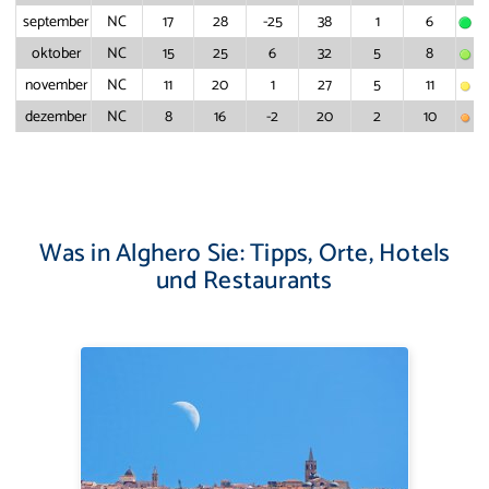
september
NC
17
28
-25
38
1
6
oktober
NC
15
25
6
32
5
8
november
NC
11
20
1
27
5
11
dezember
NC
8
16
-2
20
2
10
Was in Alghero Sie: Tipps, Orte, Hotels
und Restaurants