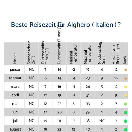
Beste Reisezeit für Alghero ( Italien ) ?
T. max (°C)
Sonnenschein
Durchschnitts
Durchschnitts
Niederschlag
Temperatur
Temperatur
Regentagen
Anzahl von
T. min (°C)
Maximal
Minimal
Monat
(mm)
(S/T)
Rank
januar
NC
7
14
-2
19
4
12
februar
NC
6
14
-4
23
9
16
märz
NC
7
16
-1
24
5
12
april
NC
10
19
-1
31
2
9
mai
NC
12
23
5
33
2
7
juni
NC
17
28
8
39
1
4
juli
NC
19
31
13
38
NC
3
august
NC
19
32
12
40
1
2