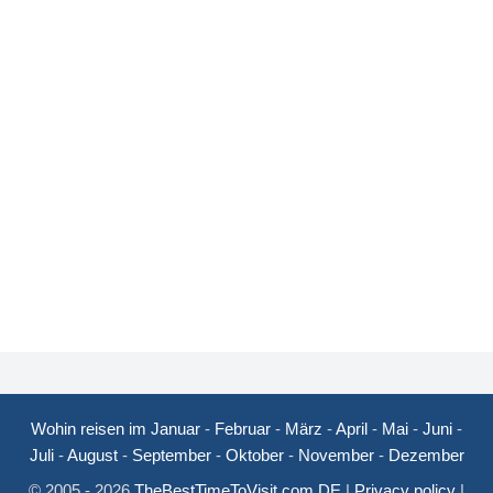
Wohin reisen im Januar
-
Februar
-
März
-
April
-
Mai
-
Juni
-
Juli
-
August
-
September
-
Oktober
-
November
-
Dezember
© 2005 - 2026
TheBestTimeToVisit.com DE
|
Privacy policy
|